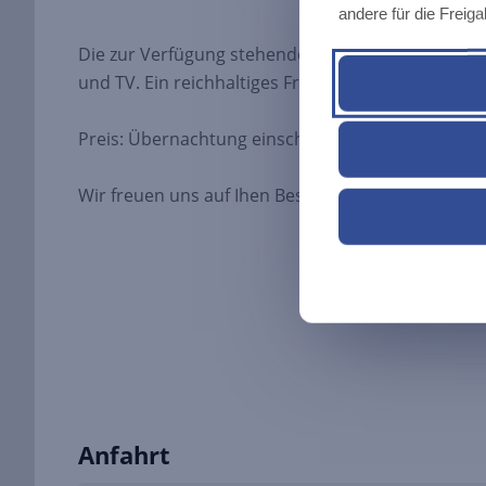
andere für die Freig
Die zur Verfügung stehenden 3 DZ und 2 EZ habe
und TV. Ein reichhaltiges Frühstücksbuffet ist sel
Preis: Übernachtung einschl. Frühstück ab 24,00 €
Wir freuen uns auf Ihen Besuch!
Anfahrt