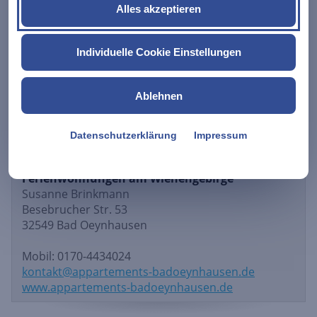
Trockenraum genutzt werden.
Alles akzeptieren
Preis pro Übernachtung ab 40 Euro. Mindestens 3
Individuelle Cookie Einstellungen
Nächte. Längerfristiger Aufenthalt auf Anfrage.
Ablehnen
Datenschutzerklärung
Impressum
Ferienwohnungen am Wiehengebirge
Susanne Brinkmann
Besebrucher Str. 53
32549 Bad Oeynhausen
Mobil: 0170-4434024
kontakt@appartements-badoeynhausen.de
www.appartements-badoeynhausen.de