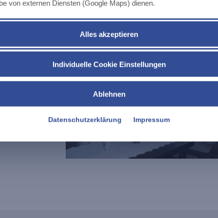
abe von externen Diensten (Google Maps) dienen.
Nichtraucher, keine Haustiere
Alles akzeptieren
stattet mit:
V, Einbauküche
ttwäsche,
Individuelle Cookie Einstellungen
e, Kühl-
äser, Geschirr,
Ablehnen
n ) Preise incl.
chtraucher,
Datenschutzerklärung
Impressum