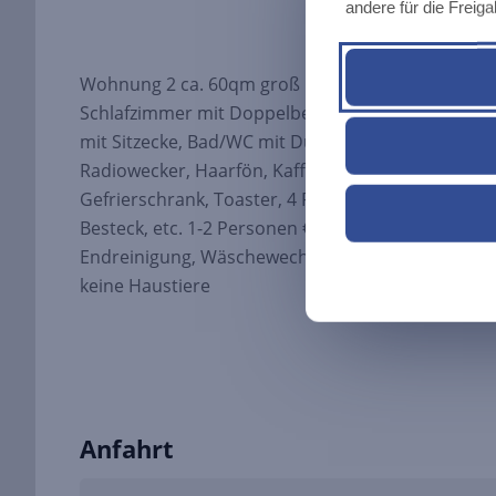
andere für die Freig
Wohnung 2 ca. 60qm groß in der 2. Etage ist ausge
Schlafzimmer mit Doppelbett, Wohnzimmer mit T
mit Sitzecke, Bad/WC mit Dusche, Handtücher, Be
Radiowecker, Haarfön, Kaffeemaschine, Mikrowell
Gefrierschrank, Toaster, 4 Platten Herd, Töpfe, Gl
Besteck, etc. 1-2 Personen € 45,00 / Tag ( ab 3 Tage
Endreinigung, Wäschewechsel 1 x wöchentlich, Ni
keine Haustiere
Anfahrt