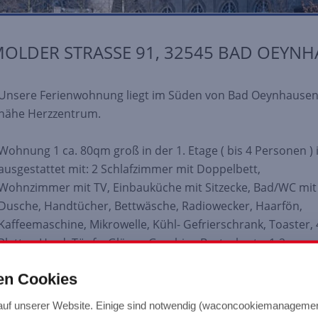
MOLDER STRASSE 91, 32545 BAD OEYN
Unsere Ferienwohnung liegt im Süden von Bad Oeynhausen
nähe Herzzentrum.
Wohnung 1 ca. 80qm groß in der 1. Etage ( bis 4 Personen ) i
ausgestattet mit: 2 Schlafzimmer mit Doppelbett,
Wohnzimmer mit TV, Einbauküche mit Sitzecke, Bad/WC mit
Dusche, Handtücher, Bettwäsche, Radiowecker, Haarfön,
Kaffeemaschine, Mikrowelle, Kühl- Gefrierschrank, Toaster, 
Platten Herd, Töpfe, Gläser, Geschirr, Besteck, etc. 1-2
Personen € 58,00 / Tag (ab 3 Tagen ) jede weitere Person €
en Cookies
16,00 / Tag
auf unserer Website. Einige sind notwendig (waconcookiemanageme
Preise incl. Endreinigung, Wäschewechsel 1 x wöchentlich,