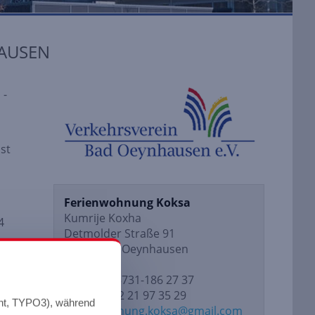
HAUSEN
 -
st
Ferienwohnung Koksa
Kumrije Koxha
4
Detmolder Straße 91
32545 Bad Oeynhausen
Telefon: 05731-186 27 37
Mobil: 0152 21 97 35 29
nt, TYPO3), während
ferienwohnung.koksa@gmail.com